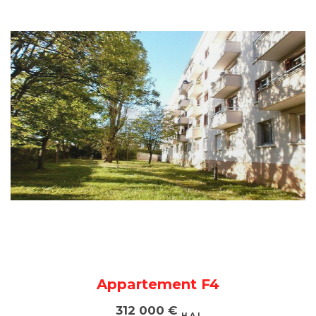
Appartement F4
312 000
€
H.A.I