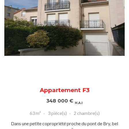
Appartement F3
348 000
€
H.A.I
63 m²
3 pièce(s)
2 chambre(s)
Dans une petite copropriété proche du pont de Bry, bel