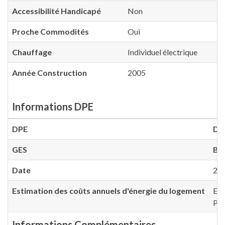
Accessibilité Handicapé
Non
Proche Commodités
Oui
Chauffage
Individuel électrique
Année Construction
2005
Informations DPE
DPE
D
(
GES
B
(
Date
20
Estimation des coûts annuels d'énergie du logement
Ent
Pri
Informations Complémentaires