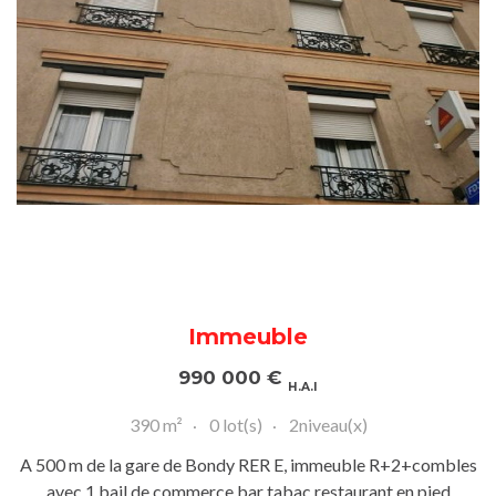
Immeuble
990 000
€
H.A.I
390 m²
0 lot(s)
2niveau(x)
A 500 m de la gare de Bondy RER E, immeuble R+2+combles
avec 1 bail de commerce bar tabac restaurant en pied