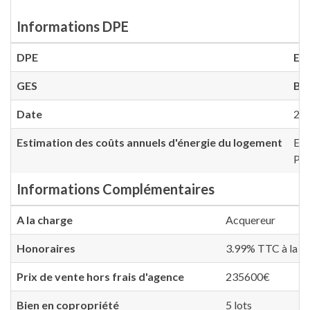
Informations DPE
DPE
E
(
GES
B
(
Date
20
Estimation des coûts annuels d'énergie du logement
Ent
Pri
Informations Complémentaires
A la charge
Acquereur
Honoraires
3.99% TTC à la ch
Prix de vente hors frais d'agence
235600€
Bien en copropriété
5 lots