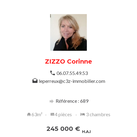
ZIZZO Corinne
06.07.55.49.53
leperreux@c3z-immobilier.com
Référence : 689
63m²
4 pièces
3 chambres
245 000
€
H.A.I