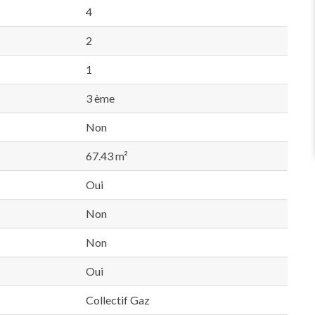
4
2
1
3 ème
Non
67.43 m²
Oui
Non
Non
Oui
Collectif Gaz