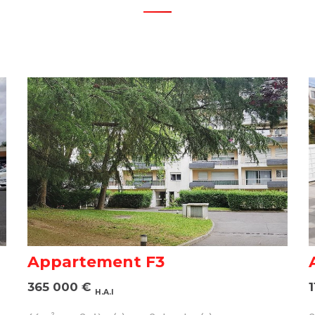
Appartement F3
365 000
€
H.A.I