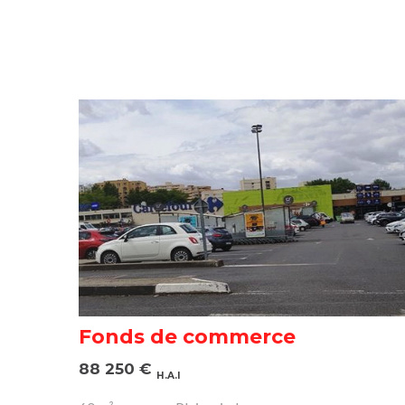
Fonds de commerce
88 250
€
H.A.I