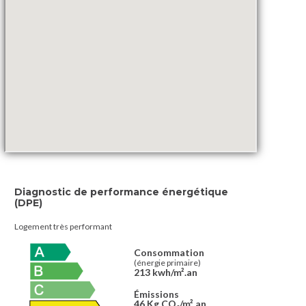
Diagnostic de performance énergétique
(DPE)
Logement très performant
Consommation
(énergie primaire)
213 kwh/m².an
Émissions
46 Kg CO
/m².an