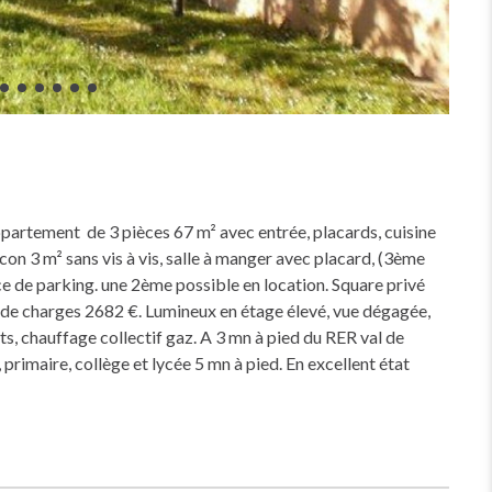
partement de 3 pièces 67 m² avec entrée, placards, cuisine
n 3 m² sans vis à vis, salle à manger avec placard, (3ème
e de parking. une 2ème possible en location. Square privé
 de charges 2682 €. Lumineux en étage élevé, vue dégagée,
ts, chauffage collectif gaz. A 3 mn à pied du RER val de
rimaire, collège et lycée 5 mn à pied. En excellent état