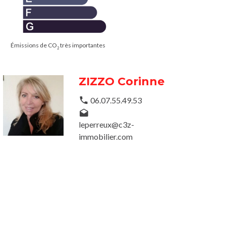
Émissions de CO
très importantes
2
ZIZZO Corinne
06.07.55.49.53
leperreux@c3z-
immobilier.com