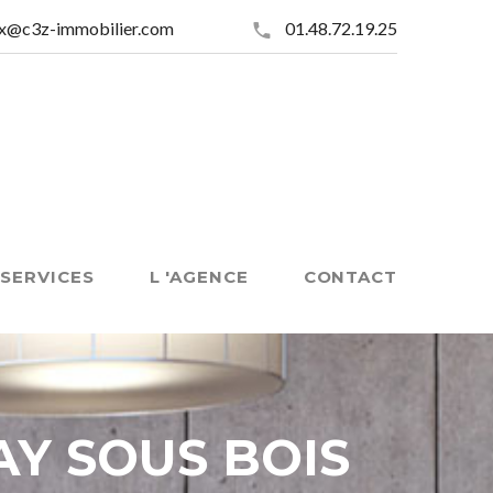
ux@c3z-immobilier.com
01.48.72.19.25
 SERVICES
L 'AGENCE
CONTACT
AY SOUS BOIS