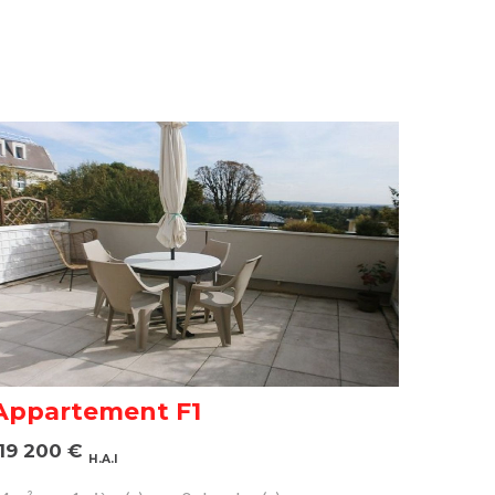
Appartement F1
119 200
€
H.A.I