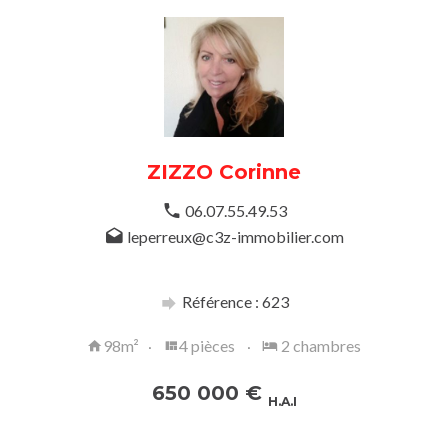
ZIZZO Corinne
06.07.55.49.53
leperreux@c3z-immobilier.com
Référence : 623
98m²
4 pièces
2 chambres
650 000
€
H.A.I