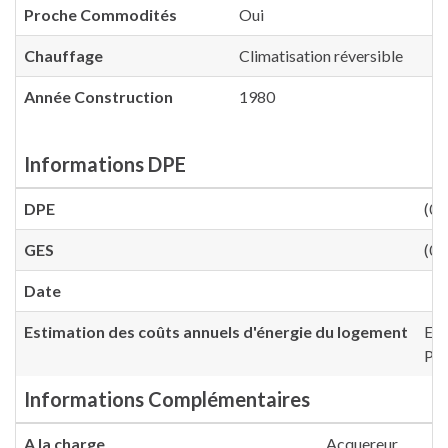
Proche Commodités
Oui
Chauffage
Climatisation réversible
Année Construction
1980
Informations DPE
DPE
(0)
GES
(0)
Date
Estimation des coûts annuels d'énergie du logement
Ent
Pri
Informations Complémentaires
A la charge
Acquereur