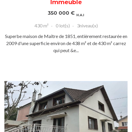
Immeuble
350 000
€
H.A.I
430 m²
0 lot(s)
3niveau(x)
Superbe maison de Maître de 1851, entièrement restaurée en
2009 d'une superficie environ de 438 m² et de 430 m² carrez
qui peut &e...