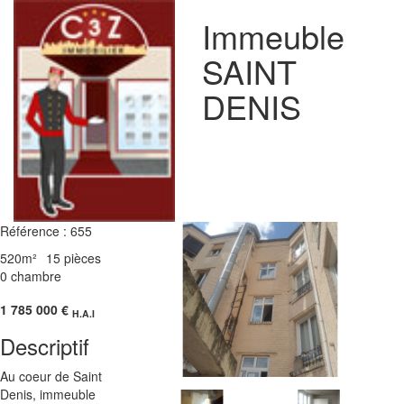
Immeuble
SAINT
DENIS
Référence : 655
520m²
15 pièces
0 chambre
1 785 000
€
H.A.I
Descriptif
Au coeur de Saint
Denis, immeuble